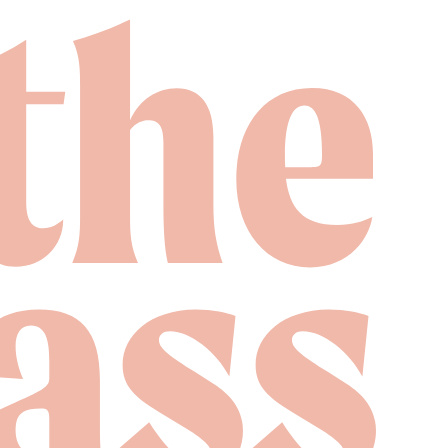
the
ass